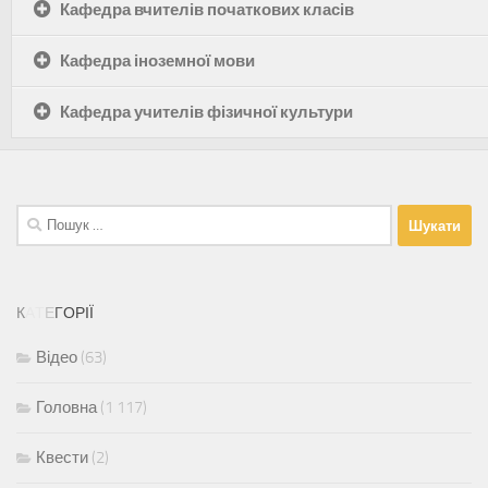
Кафедра вчителів початкових класів
Кафедра іноземної мови
Кафедра учителів фізичної культури
Пошук:
К
А
Т
Е
Г
О
Р
І
Ї
Відео
(63)
Головна
(1 117)
Квести
(2)