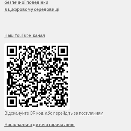
безпечної поведінки
в цифровому середовищі
Наш YouTube-канал
Відскануйте QR код, або перейдіть за
посиланням
Національна дитяча гаряча лінія