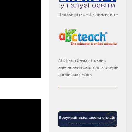
Видавництво «Шкільний cвіт»
ABCteach безкоштовний
навчальний сайт для вчителів
англійської мови