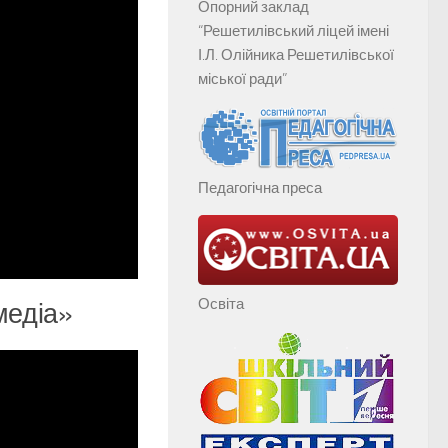
Опорний заклад
“Решетилівський ліцей імені
І.Л. Олійника Решетилівської
міської ради”
Педагогічна преса
Освіта
медіа»