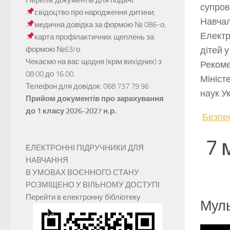
супров
свідоцтво про народження дитини;
Навчал
медична довідка за формою № 086-о;
Електр
карта профілактичних щеплень за
формою №63/о.
дітей 
Чекаємо на вас щодня (крім вихідних) з
Рекоме
08:00 до 16.00.
Мініст
Телефон для довідок: 068 737 79 96
наук У
Прийом документів про зарахування
до 1 класу 2026-2027 н.р.
Безпек
7 
ЕЛЕКТРОННІ ПІДРУЧНИКИ ДЛЯ
НАВЧАННЯ
В УМОВАХ ВОЄННОГО СТАНУ
РОЗМІЩЕНО У ВІЛЬНОМУ ДОСТУПІ
Перейти в електронну бібліотеку
Муль