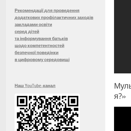
Рекомендації для проведення
додаткових профілактичних заходів
закладами освіти
серед дітей
та інформування батьків
щодо компетентностей
безпечної поведінки
в цифровому середовищі
Муль
Наш YouTube-канал
я?»