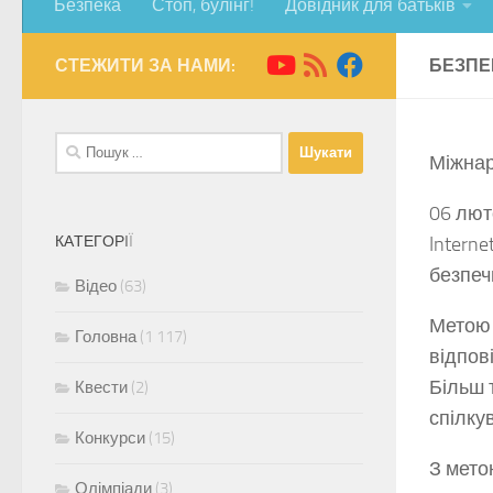
Безпека
Стоп, булінг!
Довідник для батьків
СТЕЖИТИ ЗА НАМИ:
БЕЗПЕК
Пошук:
Міжнар
06 лют
К
А
Т
Е
Г
О
Р
І
Ї
Intern
безпеч
Відео
(63)
Метою 
Головна
(1 117)
відпов
Більш 
Квести
(2)
спілку
Конкурси
(15)
З мето
Олімпіади
(3)