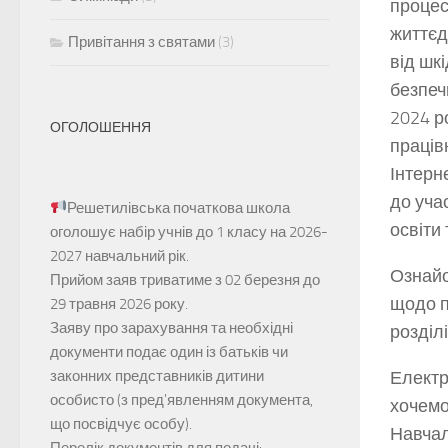
процес
життєд
Привітання з святами
(3)
від шк
безпеч
2024 р
ОГОЛОШЕННЯ
працівн
Інтерн
до уча
Решетилівська початкова школа
освіти
оголошує набір учнів до 1 класу на 2026-
2027 навчальний рік.
Ознайо
Прийом заяв
триватиме з 02 березня до
щодо п
29 травня 2026 року.
Заяву про зарахування та необхідні
розділі
документи подає один із батьків чи
законних представників дитини
Електр
особисто (з пред'явленням документа,
хочемо
що посвідчує особу).
Навчал
Перелік документів для подачі: