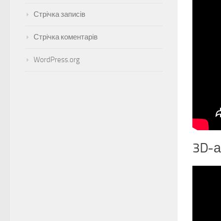
Стрічка записів
Стрічка коментарів
WordPress.org
3D-а