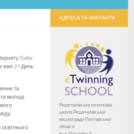
АДРЕСА ТА КОНТАКТИ
тернету (Safer
Це вже 21 День
печне та
та молоді.
ового
Решетилівська початкова
школа Решетилівської
віду.
міської ради Полтавської
області
 освітнього
вул. Щаслива, 9