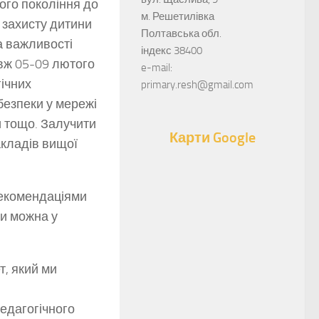
ого покоління до
м. Решетилівка
 захисту дитини
Полтавська обл.
а важливості
індекс 38400
вж 05-09 лютого
e-mail:
гічних
primary.resh@gmail.com
 безпеки у мережі
ди тощо. Залучити
Карти Google
акладів вищої
рекомендаціями
ти можна у
т, який ми
едагогічного