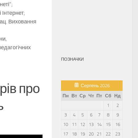
еті”;
 Інтернет;
лац. Виховання
ни,
педагогічних
ПОЗНАЧКИ
рів про
Серпень 2026
Пн
Вт
Ср
Чт
Пт
Сб
Нд
ь
1
2
3
4
5
6
7
8
9
10
11
12
13
14
15
16
17
18
19
20
21
22
23