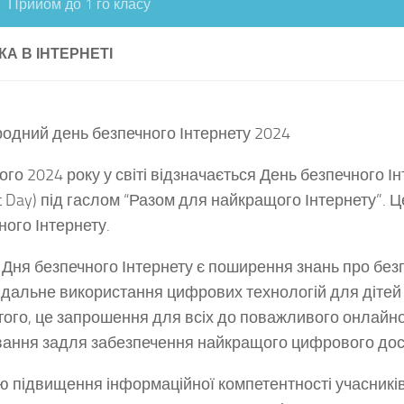
Прийом до 1 го класу
А В ІНТЕРНЕТІ
одний день безпечного Інтернету 2024
ого 2024 року у світі відзначається День безпечного Ін
et Day) під гаслом “Разом для найкращого Інтернету”. 
ного Інтернету.
Дня безпечного Інтернету є поширення знань про без
ідальне використання цифрових технологій для дітей 
того, це запрошення для всіх до поважливого онлайн
вання задля забезпечення найкращого цифрового дос
ю підвищення інформаційної компетентності учасників