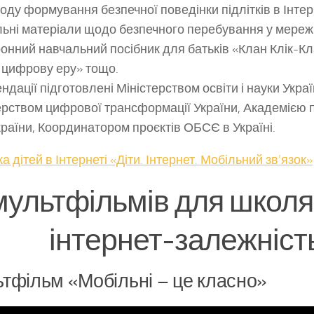
оду формування безпечної поведінки підлітків в Інтерн
ьні матеріали щодо безпечного перебування у мережі
онний навчальний посібник для батьків «Клан Клік-К
у цифрову еру» тощо.
ндації підготовлені Міністерством освіти і науки Украї
ерством цифрової трансформації України, Академією 
країни, Координатором проєктів ОБСЄ в Україні.
а дітей в Інтернеті «Діти. Інтернет. Мобільний зв’язок»
мультфільмів для школя
інтернет-залежніст
тфільм «Мобільні – це класно»