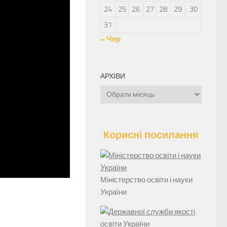
24
25
26
27
28
29
30
31
« Чер
АРХІВИ
Архіви
Корисні посилання
Міністерство освіти і науки
України