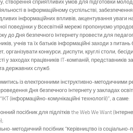
у, створення сприятливих умов для підготовки молод
іяльності в інформаційному суспільстві, забезпечення
ідливих інформаційних впливів, акцентування уваги н
ної поведінки у Всесвітній мережі пропонуємо упродо
оку до Дня безпечного Інтернету провести для педаго
иків, учнів та їх батьків інформаційні заходи з питань
ет, організувати конкурси, диспути, круглі столи, бесі
сті у заходах працівників IT-компаній, представників з
 та державних служб.
митись із електронними інструктивно-методичними 
роведення Дня безпечного Інтернету у закладах осві
“IKT (інформаційно-комунікаційні технології)”, а саме:
онний посібник для підлітків the Web We Want (Інтерне
);
ьно-методичний посібник “Керівництво із соціально-п