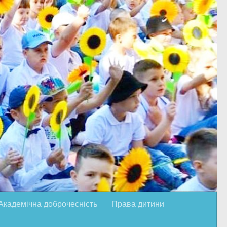
Академічна доброчесність
Права дитини