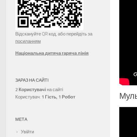
Відскануйте QR код, або перейдіть за
посиланням
Національна дитяча гаряча лінія
ЗАРАЗ НА САЙТІ
2 Користувачі
на сайті
Муль
Користувач:
1 Гість, 1 Робот
МЕТА
Увійти