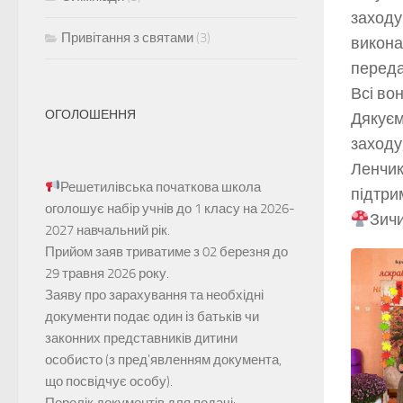
заходу
Привітання з святами
(3)
викона
переда
Всі во
ОГОЛОШЕННЯ
Дякуєм
заходу
Ленчик
Решетилівська початкова школа
підтрим
оголошує набір учнів до 1 класу на 2026-
‍Зич
2027 навчальний рік.
Прийом заяв
триватиме з 02 березня до
29 травня 2026 року.
Заяву про зарахування та необхідні
документи подає один із батьків чи
законних представників дитини
особисто (з пред'явленням документа,
що посвідчує особу).
Перелік документів для подачі: