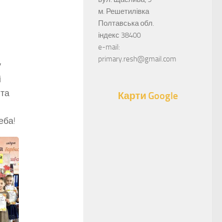
м. Решетилівка
Полтавська обл.
індекс 38400
e-mail:
primary.resh@gmail.com
у
і
 та
Карти Google
еба!