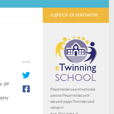
АДРЕСА ТА КОНТАКТИ
SHARE
у, де
Решетилівська початкова
школа Решетилівської
орну
міської ради Полтавської
області
вул. Щаслива, 9