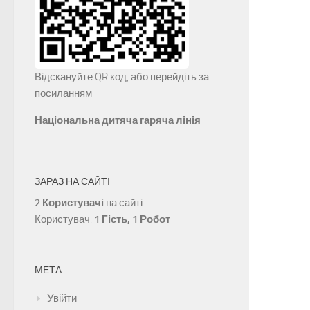
Відскануйте QR код, або перейдіть за
посиланням
Національна дитяча гаряча лінія
ЗАРАЗ НА САЙТІ
2 Користувачі
на сайті
Користувач:
1 Гість, 1 Робот
МЕТА
Увійти