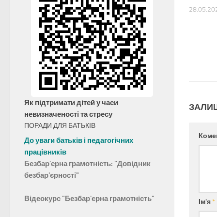
28.05.20
Як підтримати дітей у часи
ЗАЛИ
невизначеності та стресу
ПОРАДИ ДЛЯ БАТЬКІВ
Коме
До уваги батьків і педагогічних
працівників
Безбар'єрна грамотність: "Довідник
безбар'єрності"
Відеокурс "Безбар'єрна грамотність"
Ім'я
*