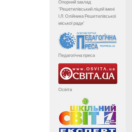
Опорний заклад
“Решетилівський ліцей імені
І.Л. Олійника Решетилівської
міської ради”
Педагогічна преса
Освіта