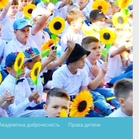
Академічна доброчесність
Права дитини