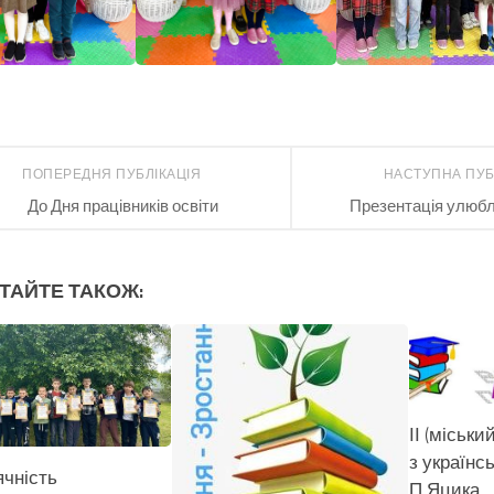
ПОПЕРЕДНЯ ПУБЛІКАЦІЯ
НАСТУПНА ПУБ
До Дня працівників освіти
Презентація улюбл
ТАЙТЕ ТАКОЖ:
ІІ (міськи
з українсь
ячність
П.Яцика