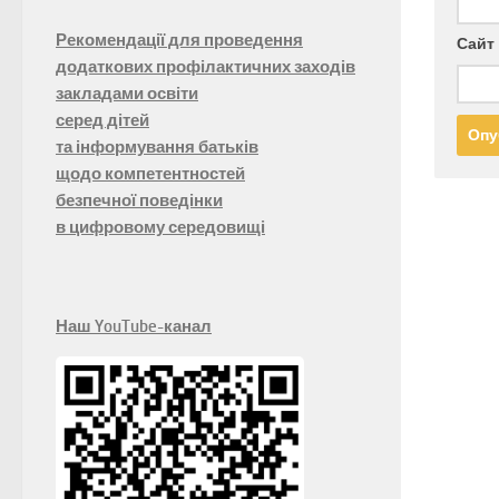
Рекомендації для проведення
Сайт
додаткових профілактичних заходів
закладами освіти
серед дітей
та інформування батьків
щодо компетентностей
безпечної поведінки
в цифровому середовищі
Наш YouTube-канал