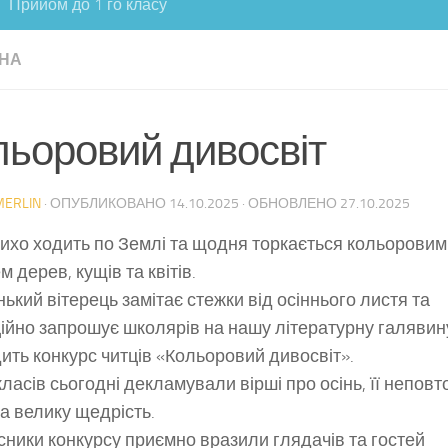
Прийом до 1 го класу
НА
льоровий дивосвіт
MERLIN
· ОПУБЛИКОВАНО
14.10.2025
· ОБНОВЛЕНО
27.10.2025
тихо ходить по Землі та щодня торкається кольоровим
 дерев, кущів та квітів.
нький вітерець замітає стежки від осіннього листя та
ійно запрошує школярів на нашу літературну галявин
ить конкурс читців «Кольоровий дивосвіт».
 класів сьогодні декламували вірші про осінь, її неповт
та велику щедрість.
асники конкурсу приємно вразили глядачів та гостей