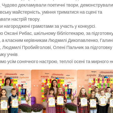
. Чудово декламували поетичні твори, демонстрували
вську майстерність, уміння триматися на сцені та
вати настрій твору.
ни нагороджені грамотами за участь у конкурсі.
о Оксані Рибас, шкільному бібліотекарю, за підготовк
, а класним керівникам Людмилі Дикопавленко, Галин
, Людмилі Пробийголові, Олені Пальчик за підготовку
ку учнів.
имо усім сонячного настрою, теплої осені та мирного н