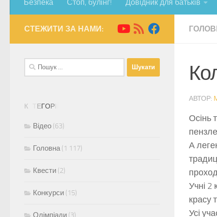
Безпека
Стоп, булінг!
Довідник для батьків
СТЕЖИТИ ЗА НАМИ:
ГОЛОВ
Пошук:
Ко
АВТОР:
К
А
Т
Е
Г
О
Р
І
Ї
Осінь 
Відео
(63)
пензлем
А леге
Головна
(1 117)
традиц
Квести
(2)
проход
Учні 2
Конкурси
(15)
красу 
Усі уч
Олімпіади
(3)