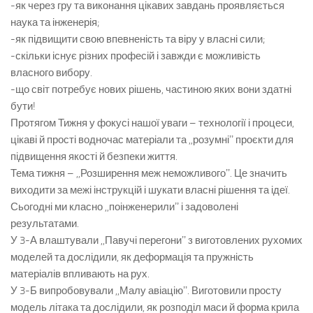
-як через гру та виконання цікавих завдань проявляється
наука та інженерія;
-як підвищити свою впевненість та віру у власні сили;
-скільки існує різних професій і завжди є можливість
власного вибору.
-що світ потребує нових рішень, частиною яких вони здатні
бути!
Протягом Тижня у фокусі нашої уваги – технології і процеси,
цікаві й прості водночас матеріали та ,,розумніʼʼ проєкти для
підвищення якості й безпеки життя.
Тема тижня – ,,Розширення меж неможливогоʼʼ. Це значить
виходити за межі інструкцій і шукати власні рішення та ідеї.
Сьогодні ми класно ,,поінженерилиʼʼ і задоволені
результатами.
У 3-А влаштували ,,Павучі перегониʼʼ з виготовлених рухомих
моделей та дослідили, як деформація та пружність
матеріалів впливають на рух.
У 3-Б випробовували ,,Малу авіаціюʼʼ. Виготовили просту
модель літака та дослідили, як розподіл маси й форма крила