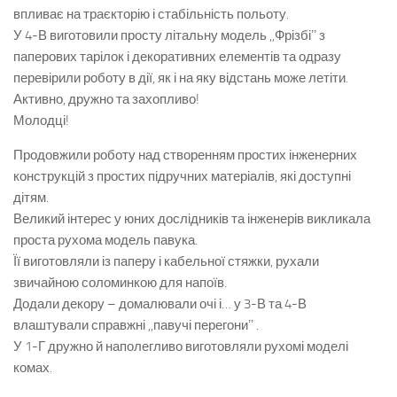
впливає на траєкторію і стабільність польоту.
У 4-В виготовили просту літальну модель ,,Фрізбіʼʼ з
паперових тарілок і декоративних елементів та одразу
перевірили роботу в дії, як і на яку відстань може летіти.
Активно, дружно та захопливо!
Молодці!
Продовжили роботу над створенням простих інженерних
конструкцій з простих підручних матеріалів, які доступні
дітям.
Великий інтерес у юних дослідників та інженерів викликала
проста рухома модель павука.
Її виготовляли із паперу і кабельної стяжки, рухали
звичайною соломинкою для напоїв.
Додали декору – домалювали очі і… у 3-В та 4-В
влаштували справжні ,,павучі перегониʼʼ .
У 1-Г дружно й наполегливо виготовляли рухомі моделі
комах.