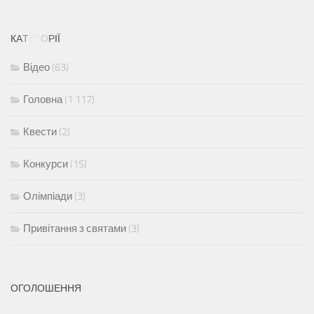
К
А
Т
Е
Г
О
Р
І
Ї
Відео
(63)
Головна
(1 117)
Квести
(2)
Конкурси
(15)
Олімпіади
(3)
Привітання з святами
(3)
ОГОЛОШЕННЯ