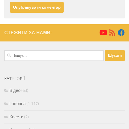
СТЕЖИТИ ЗА НАМИ:
Пошук:
К
А
Т
Е
Г
О
Р
І
Ї
Відео
(63)
Головна
(1 117)
Квести
(2)