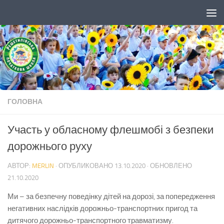
Skip to content
ГОЛОВНА
Участь у обласному флешмобі з безпеки
дорожнього руху
АВТОР:
MERLIN
· ОПУБЛИКОВАНО
13.10.2020
· ОБНОВЛЕНО
21.10.2020
Ми – за безпечну поведінку дітей на дорозі, за попередження
негативних наслідків дорожньо-транспортних пригод та
дитячого дорожньо-транспортного травматизму.