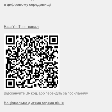
в цифровому середовищі
Наш YouTube-канал
Відскануйте QR код, або перейдіть за
посиланням
Національна дитяча гаряча лінія