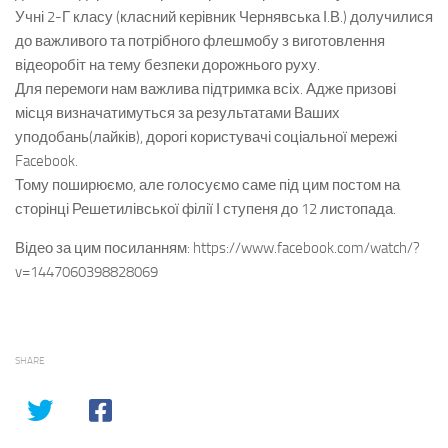
Учні 2-Г класу (класний керівник Чернявська І.В.) долучилися
до важливого та потрібного флешмобу з виготовлення
відеоробіт на тему безпеки дорожнього руху.
Для перемоги нам важлива підтримка всіх. Адже призові
місця визначатимуться за результатами Ваших
уподобань(лайків), дорогі користувачі соціальної мережі
Facebook.
Тому поширюємо, але голосуємо саме під цим постом на
сторінці Решетилівської філії І ступеня до 12 листопада.
Відео за цим посиланням: https://www.facebook.com/watch/?
v=1447060398828069
SHARE