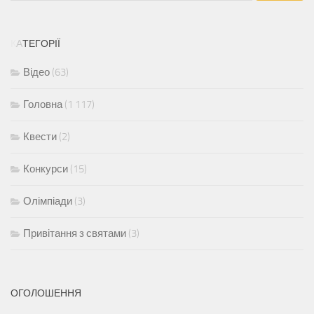
К
А
Т
Е
Г
О
Р
І
Ї
Відео
(63)
Головна
(1 117)
Квести
(2)
Конкурси
(15)
Олімпіади
(3)
Привітання з святами
(3)
ОГОЛОШЕННЯ