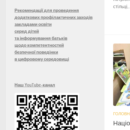
стільці,..
Рекомендації для проведення
додаткових профілактичних заходів
закладами освіти
серед дітей
та інформування батьків
щодо компетентностей
безпечної поведінки
в цифровому середовищі
Наш YouTube-канал
ГОЛОВН
Націо