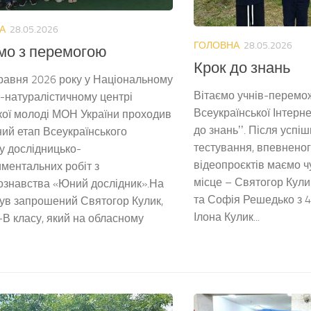
А
28.05.2026
ГОЛОВНА
28.05.2026
мо з перемогою
Крок до знань
равня 2026 року у Національному
Вітаємо учнів-перемо
-натуралістичному центрі
Всеукраїнської Інтерне
кої молоді МОН України проходив
до знаньʼʼ. Після усп
ий етап Всеукраїнського
тестування, впевненог
у дослідницько-
відеопроєктів маємо чу
ментальних робіт з
місце – Святогор Кули
ознавства «Юний дослідник».На
та Софія Решедько з 4-
ув запрошений Святогор Кулик,
Ілона Кулик...
-В класу, який на обласному