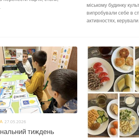
міському будинку культ
.
випробували себе в с
активностях, керували..
А
27.05.2026
нальний тиждень