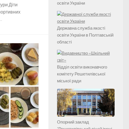
освіти України
ури.Діти
портивних
.
Державна служба якості
освіти України в Полтавській
області
Відділ освіти виконавчого
комітету Решетилівської
міської ради
Опорний заклад
“Решетилівський ліцей імені