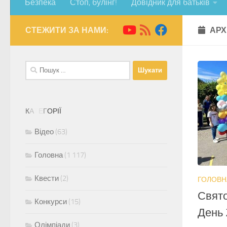
Безпека
Стоп, булінг!
Довідник для батьків
СТЕЖИТИ ЗА НАМИ:
АРХ
Пошук:
К
А
Т
Е
Г
О
Р
І
Ї
Відео
(63)
Головна
(1 117)
Квести
(2)
ГОЛОВН
Свято
Конкурси
(15)
День 
Олімпіади
(3)