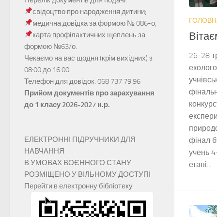
свідоцтво про народження дитини;
ГОЛОВН
медична довідка за формою № 086-о;
Вітає
карта профілактичних щеплень за
формою №63/о.
26-28 т
Чекаємо на вас щодня (крім вихідних) з
еколого
08:00 до 16.00.
учнівсь
Телефон для довідок: 068 737 79 96
фінальн
Прийом документів про зарахування
конкурс
до 1 класу 2026-2027 н.р.
експери
природ
ЕЛЕКТРОННІ ПІДРУЧНИКИ ДЛЯ
фінал б
НАВЧАННЯ
учень 4
В УМОВАХ ВОЄННОГО СТАНУ
етапі...
РОЗМІЩЕНО У ВІЛЬНОМУ ДОСТУПІ
Перейти в електронну бібліотеку