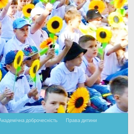
Академічна доброчесність
Права дитини