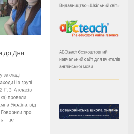
Видавництво «Шкільний cвіт»
и до Дня
ABCteach безкоштовний
навчальний сайт для вчителів
англійської мови
у закладі
аходи.На групі
-Г, 3-А класів
іка) провели
мна Україна: від
”.Говорили про
ть – це