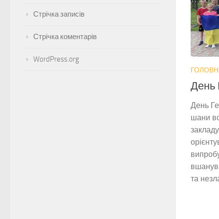
Стрічка записів
Стрічка коментарів
WordPress.org
ГОЛОВН
День 
День Ге
шани вс
закладу
орієнту
випробу
вшанув
та незл