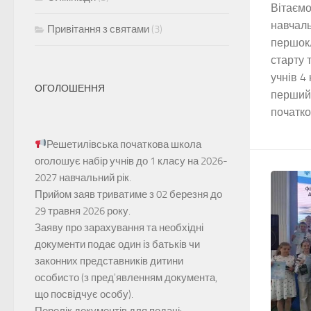
Вітаємо
навчаль
Привітання з святами
(3)
першокл
старту 
учнів 4
ОГОЛОШЕННЯ
перший 
початко
Решетилівська початкова школа
оголошує набір учнів до 1 класу на 2026-
2027 навчальний рік.
Прийом заяв
триватиме з 02 березня до
29 травня 2026 року.
Заяву про зарахування та необхідні
документи подає один із батьків чи
законних представників дитини
особисто (з пред'явленням документа,
що посвідчує особу).
Перелік документів для подачі: