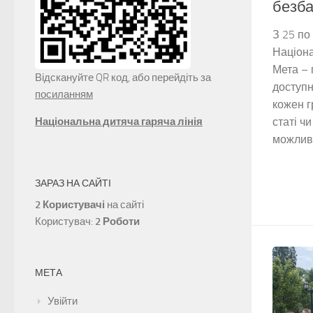
безба
З 25 по
Націона
Мета – 
Відскануйте QR код, або перейдіть за
доступн
посиланням
кожен г
Національна дитяча гаряча лінія
статі чи
можливос
ЗАРАЗ НА САЙТІ
2 Користувачі
на сайті
Користувач:
2 Роботи
МЕТА
Увійти