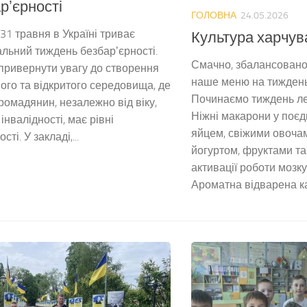
рʼєрності
ГОЛОВНА
24.05.2026
 31 травня в Україні триває
Культура харчув
льний тиждень безбарʼєрності.
Смачно, збалансовано 
привернути увагу до створення
наше меню на тиждень
ого та відкритого середовища, де
Починаємо тиждень ле
ромадянин, незалежно від віку,
Ніжні макарони у поєд
 інвалідності, має рівні
яйцем, свіжими овочам
ті. У закладі,...
йогуртом, фруктами та
активації роботи мозку
Ароматна відварена ка