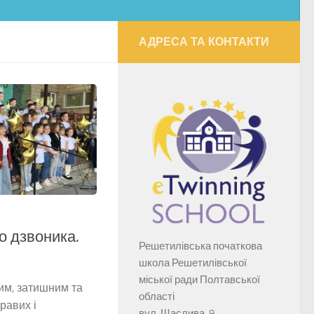
АДРЕСА ТА КОНТАКТИ
о дзвоника.
Решетилівська початкова
школа Решетилівської
міської ради Полтавської
им, затишним та
області
кравих і
вул. Щаслива, 9