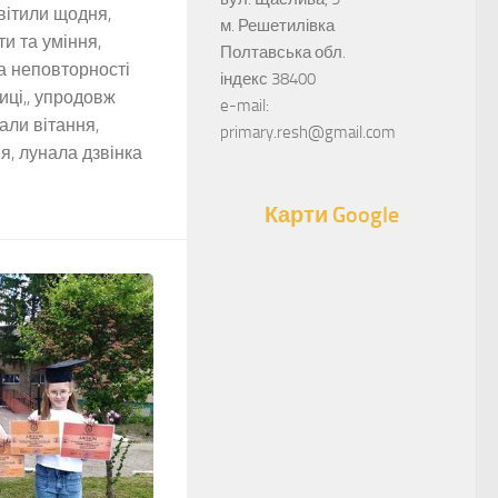
світили щодня,
м. Решетилівка
и та уміння,
Полтавська обл.
а неповторності
індекс 38400
тиці,, упродовж
e-mail:
али вітання,
primary.resh@gmail.com
я, лунала дзвінка
Карти Google