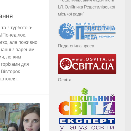
І.Л. Олійника Решетилівської
міської ради”
ання
та з турботою:
!Понеділок.
гко, але поживно.
Педагогічна преса
нанні з вареним
и, легким
 горіхами для
.Вівторок.
ртопля...
Освіта