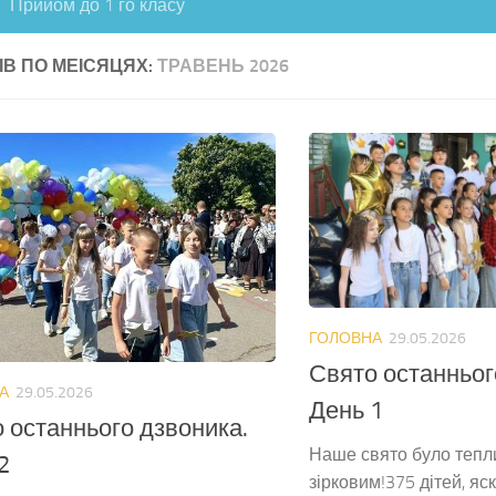
Прийом до 1 го класу
ІВ ПО МЕІСЯЦЯХ:
ТРАВЕНЬ 2026
ГОЛОВНА
29.05.2026
Свято останньог
А
29.05.2026
День 1
 останнього дзвоника.
Наше свято було тепл
2
зірковим!375 дітей, яс