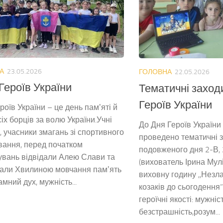
А
23.05.2026
ГОЛОВНА
22.05.2026
Героїв України
Тематичні заход
Героїв України
роїв України – це день памʼяті й
іх борців за волю України.Учні
До Дня Героїв України 
, учасники змагань зі спортивного
проведено тематичні з
вання, перед початком
подовженого дня 2-В, 2
вань відвідали Алею Слави та
(вихователь Ірина Мул
али Хвилиною мовчання памʼять
виховну годину ,,Незла
амний дух, мужність...
козаків до сьогодення
героїчні якості: мужніс
безстрашність,розум...