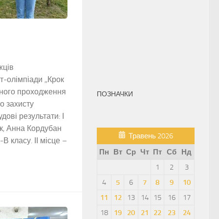
жців
т-олімпіади ,,Крок
ішного проходження
ПОЗНАЧКИ
о захисту
дові результати: І
к, Анна Кордубан
Травень 2026
В класу. ІІ місце –
Пн
Вт
Ср
Чт
Пт
Сб
Нд
1
2
3
4
5
6
7
8
9
10
11
12
13
14
15
16
17
18
19
20
21
22
23
24