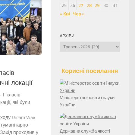
25
26
27
28
29
30
31
« Кві
Чер »
АРХІВИ
Архіви
Корисні посилання
ласів
чні локації
4-Г класів
Міністерство освіти і науки
ації, які були
України
аходу Dream Way
ї гуманітарно-
Державна служба якості
.Захід проходив у