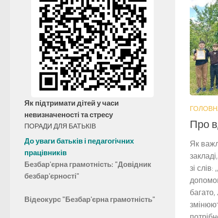
Як підтримати дітей у часи
ГОЛОВН
невизначеності та стресу
Про в
ПОРАДИ ДЛЯ БАТЬКІВ
До уваги батьків і педагогічних
Як важл
працівників
закладі
Безбар'єрна грамотність: "Довідник
зі слів
безбар'єрності"
допомог
багато,
Відеокурс "Безбар'єрна грамотність"
змінюют
потрібн