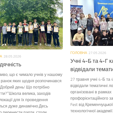
ГОЛОВНА
27.05.2026
А
28.05.2026
Учні 4-Б та 4-Г к
дячність
відвідали темати
иво, що є чимало учнів у нашому
27 травня учні 4-Б та 
, ранок яких щодня розпочинався
відвідали тематичні лок
: ,,Добрий день! Що потрібно
організовані в рамках
ти?ʼʼШкола велика, заходів
профорієнтаційного з
 локації для їх проведення
Fest від Кременчуцько
ься дуже динамічно.Десь
технологічної академії
о перенести парти, столи,