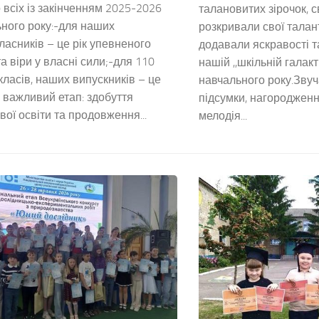
 всіх із закінченням 2025-2026
талановитих зірочок, 
ного року:-для наших
розкривали свої талант
асників – це рік упевненого
додавали яскравості т
та віри у власні сили;-для 110
нашій ,,шкільній галак
 класів, наших випускників – це
навчального року.Звуч
важливий етап: здобуття
підсумки, нагородженн
вої освіти та продовження...
мелодія...